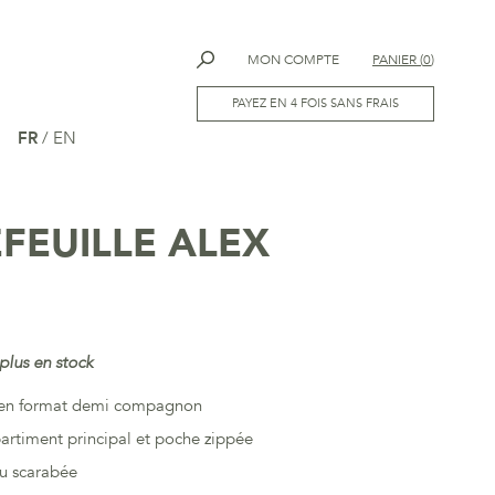
MON COMPTE
PANIER
(
0
)
PAYEZ EN 4 FOIS SANS FRAIS
FR
/
EN
FEUILLE ALEX
plus en stock
e en format demi compagnon
rtiment principal et poche zippée
ou scarabée