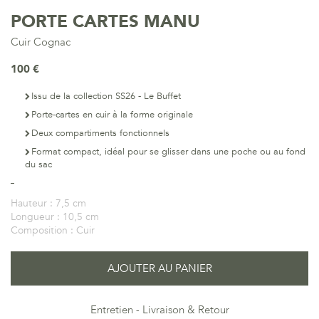
PORTE CARTES MANU
Cuir Cognac
100 €
Issu de la collection SS26 - Le Buffet
Porte-cartes en cuir à la forme originale
Deux compartiments fonctionnels
Format compact, idéal pour se glisser dans une poche ou au fond
du sac
Hauteur :
7,5 cm
Longueur :
10,5 cm
Composition :
Cuir
AJOUTER AU PANIER
Entretien
Livraison & Retour