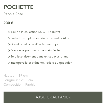
POCHETTE
Raphia Rose
230 €
Issu de la collection SS26 - Le Buffet
Pochette souple issue du porte-cartes Alex
Grand rabat orné d’un fermoir bijou
Dragonne pour un porté main facile
Se glisse aisément dans un sac plus grand
Intemporelle et élégante, idéale au quotidien
Hauteur :
19 cm
Longueur :
28,5 cm
Composition :
Raphia
AJOUTER AU PANIER