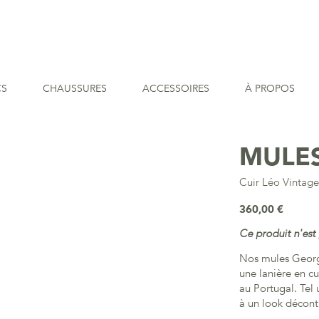
CS
CHAUSSURES
ACCESSOIRES
À PROPOS
MULE
Cuir Léo Vintag
360,00 €
Ce produit n'est 
Nos mules George
une lanière en c
au Portugal. Tel
à un look décontr