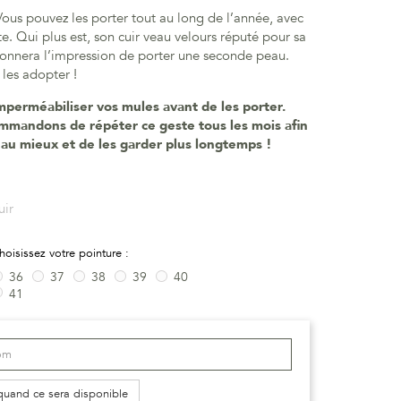
Vous pouvez les porter tout au long de l’année, avec
e. Qui plus est, son cuir veau velours réputé pour sa
onnera l’impression de porter une seconde peau.
 les adopter !
mperméabiliser vos mules avant de les porter.
mmandons de répéter ce geste tous les mois afin
 au mieux et de les garder plus longtemps !
uir
hoisissez votre pointure :
36
37
38
39
40
41
quand ce sera disponible