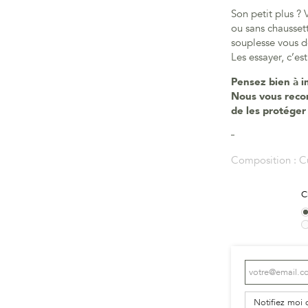
Son petit plus ? 
ou sans chaussett
souplesse vous d
Les essayer, c’est
Pensez bien à i
Nous vous reco
de les protéger
Composition :
C
C
Notifiez moi 