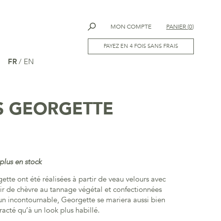
MON COMPTE
PANIER
(
0
)
PAYEZ EN 4 FOIS SANS FRAIS
FR
/
EN
S GEORGETTE
e
plus en stock
tte ont été réalisées à partir de
veau velours avec
uir de chèvre au tannage végétal
et confectionnées
 un incontournable, Georgette se mariera aussi bien
acté qu’à un look plus habillé.