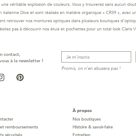
st une véritable explosion de couleurs. Vous y trouverez sans aucun doute
n italienne Dive et sont réalisés en matière organique « CR39 », avec 
t retrouver nos montures optiques dans plusieurs boutiques d’optique
ésitez pas à découvrir nos étuis et pochettes pour un total look Claris Vi
n contact,
vous à la newsletter !
Promis, on n'en abusera pas !
À propos
ntacter
Nos boutiques
 et remboursements
Histoire & savoir-faire
s sécurisés
Entretien