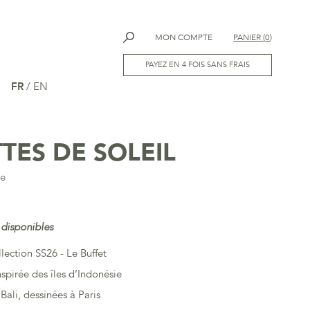
MON COMPTE
PANIER
(
0
)
PAYEZ EN 4 FOIS SANS FRAIS
FR
/
EN
TES DE SOLEIL
le
 disponibles
llection SS26 - Le Buffet
nspirée des îles d’Indonésie
Bali, dessinées à Paris