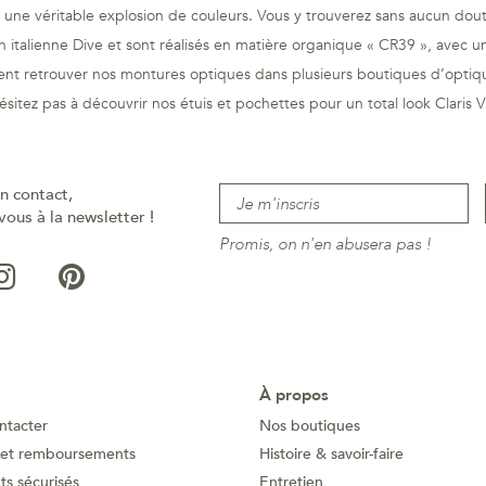
st une véritable explosion de couleurs. Vous y trouverez sans aucun doute
n italienne Dive et sont réalisés en matière organique « CR39 », avec
u
t retrouver nos montures optiques dans plusieurs boutiques d’optique
ésitez pas à découvrir nos étuis et pochettes pour un total look Claris Vi
n contact,
vous à la newsletter !
Promis, on n'en abusera pas !
À propos
ntacter
Nos boutiques
 et remboursements
Histoire & savoir-faire
s sécurisés
Entretien