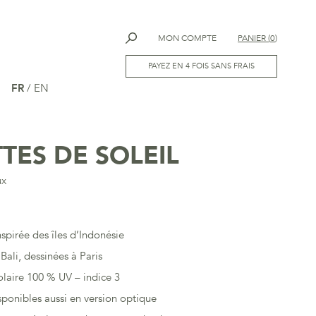
MON COMPTE
PANIER
(
0
)
PAYEZ EN 4 FOIS SANS FRAIS
FR
/
EN
TES DE SOLEIL
ux
nspirée des îles d’Indonésie
Bali, dessinées à Paris
olaire 100 % UV – indice 3
ponibles aussi en version optique