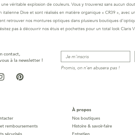
st une véritable explosion de couleurs. Vous y trouverez sans aucun doute
n italienne Dive et sont réalisés en matière organique « CR39 », avec 
t retrouver nos montures optiques dans plusieurs boutiques d’optique
ésitez pas à découvrir nos étuis et pochettes pour un total look Claris Vi
n contact,
vous à la newsletter !
Promis, on n'en abusera pas !
À propos
ntacter
Nos boutiques
 et remboursements
Histoire & savoir-faire
s sécurisés
Entretien