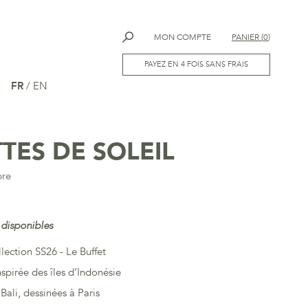
MON COMPTE
PANIER
(
0
)
PAYEZ EN 4 FOIS SANS FRAIS
FR
/
EN
TES DE SOLEIL
bre
 disponibles
llection SS26 - Le Buffet
nspirée des îles d’Indonésie
Bali, dessinées à Paris