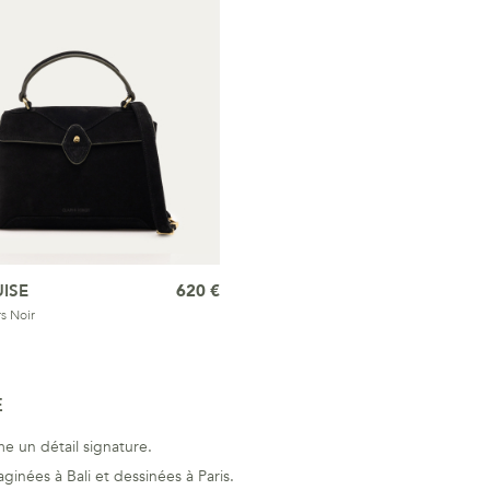
ISE
620 €
s Noir
E
e un détail signature.
ginées à Bali et dessinées à Paris.