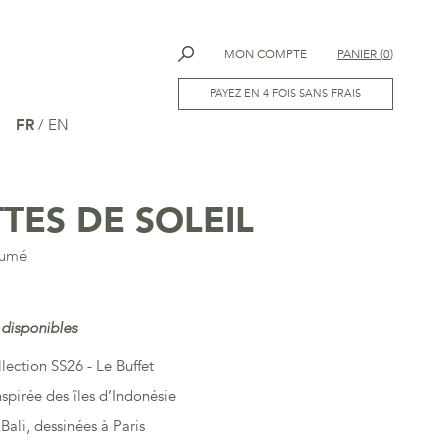
MON COMPTE
PANIER
(
0
)
PAYEZ EN 4 FOIS SANS FRAIS
FR
/
EN
TES DE SOLEIL
Fumé
 disponibles
llection SS26 - Le Buffet
nspirée des îles d’Indonésie
Bali, dessinées à Paris