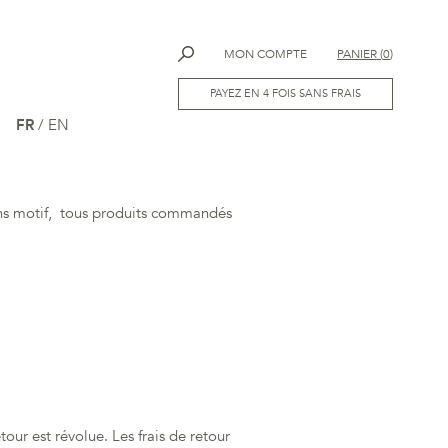
MON COMPTE
PANIER
(
0
)
PAYEZ EN 4 FOIS SANS FRAIS
FR
/
EN
sans motif, tous produits commandés
ur est révolue. Les frais de retour