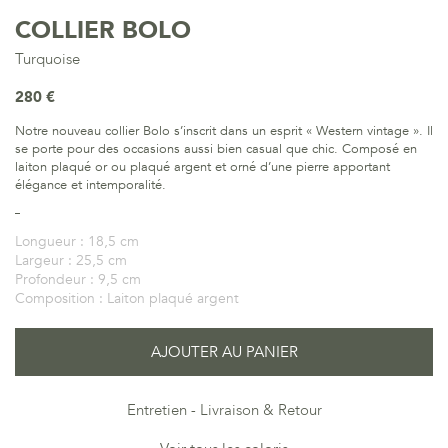
COLLIER BOLO
Turquoise
280 €
Notre nouveau collier Bolo s’inscrit dans un esprit « Western vintage ». Il
se porte pour des occasions aussi bien casual que chic. Composé en
laiton plaqué or ou plaqué argent et orné d’une pierre apportant
élégance et intemporalité.
Longueur :
18,5 cm
Largeur :
25,5 cm
Profondeur :
9,5 cm
Composition :
Laiton plaqué argent
AJOUTER AU PANIER
Entretien
Livraison & Retour