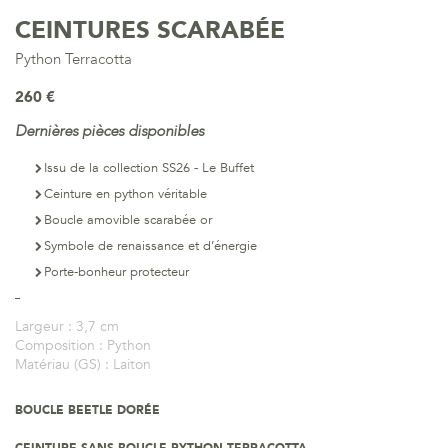
CEINTURES SCARABÉE
Python Terracotta
260 €
Dernières pièces disponibles
Issu de la collection SS26 - Le Buffet
Ceinture en python véritable
Boucle amovible scarabée or
Symbole de renaissance et d’énergie
Porte-bonheur protecteur
Largeur :
3,7 cm
Composition :
Python
Matériau (GS) :
Laiton
BOUCLE BEETLE DORÉE