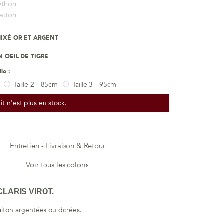
ython
aiton
IXÉ OR ET ARGENT
 OEIL DE TIGRE
lle :
Taille 2 - 85cm
Taille 3 - 95cm
t n'est plus en stock.
Entretien
Livraison & Retour
Voir tous les coloris
LARIS VIROT.
laiton argentées ou dorées.