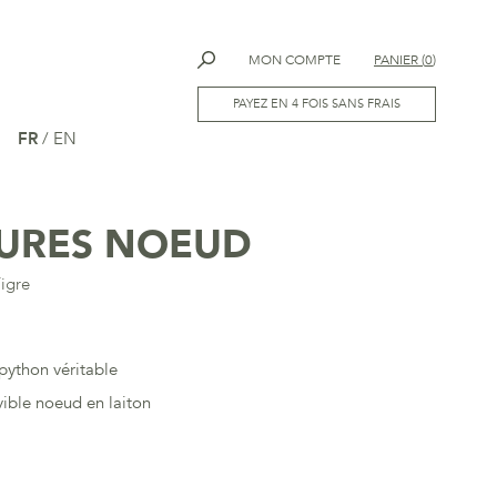
MON COMPTE
PANIER
(
0
)
PAYEZ EN 4 FOIS SANS FRAIS
FR
/
EN
TURES NOEUD
igre
python véritable
ible noeud en laiton