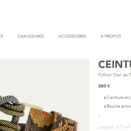
CS
CHAUSSURES
ACCESSOIRES
À PROPOS
CEIN
Python Oeil de T
260 €
Ceinture en 
Boucle amov
Largeur :
3,7 cm