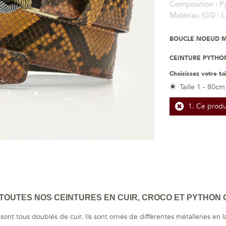
Composition :
P
Matériau (GS) :
L
BOUCLE NOEUD M
CEINTURE PYTHON
Choisissez votre tai
Taille 1 - 80cm
Ce produi
OUTES NOS CEINTURES EN CUIR, CROCO ET PYTHON C
ont tous doublés de cuir. Ils sont ornés de différentes métalleries en 