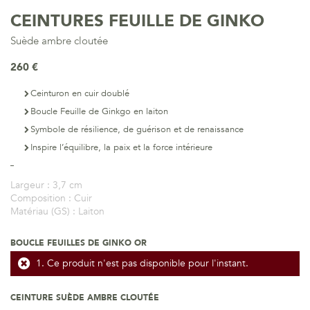
CEINTURES FEUILLE DE GINKO
Suède ambre cloutée
260 €
Ceinturon en cuir doublé
Boucle Feuille de Ginkgo en laiton
Symbole de résilience, de guérison et de renaissance
Inspire l’équilibre, la paix et la force intérieure
Largeur :
3,7 cm
Composition :
Cuir
Matériau (GS) :
Laiton
BOUCLE FEUILLES DE GINKO OR
Ce produit n'est pas disponible pour l'instant.
CEINTURE SUÈDE AMBRE CLOUTÉE