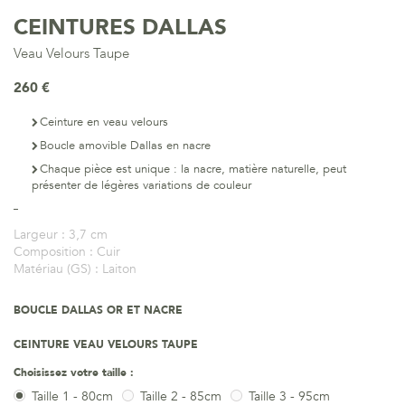
CEINTURES DALLAS
Veau Velours Taupe
260 €
Ceinture en veau velours
Boucle amovible Dallas en nacre
Chaque pièce est unique : la nacre, matière naturelle, peut
présenter de légères variations de couleur
Largeur :
3,7 cm
Composition :
Cuir
Matériau (GS) :
Laiton
BOUCLE DALLAS OR ET NACRE
CEINTURE VEAU VELOURS TAUPE
Choisissez votre taille :
Taille 1 - 80cm
Taille 2 - 85cm
Taille 3 - 95cm