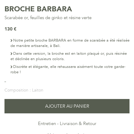
BROCHE BARBARA
Scarabée or, feuilles de ginko et résine verte
130 €
Notre petite broche BARBARA en forme de scarabée a été réalisée
de manière artisanale, à Bali.
Dans cette version, la broche est en laiton plaqué or, puis résinée
et déclinée en plusieurs coloris.
Discrète et élégante, elle rehaussera aisément toute votre garde-
robe !
Composition :
Laiton
AJOUTER AU PANIER
Entretien
Livraison & Retour