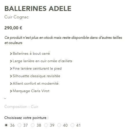
BALLERINES ADELE
Cuir Cognac
290,00 €
Ce produit n'est plus en stock mais reste disponible dans d’autres tailles
et couleurs
Ballerines à bout carré
Large lanière en cuir ornée d’œillets
Fine lanière ceinturant le pied
Silhouette classique revisitée
Allient confort et modernité
Marquage Claris Virot
Composition :
Cuir
Choisissez votre pointure :
36
37
38
39
40
41