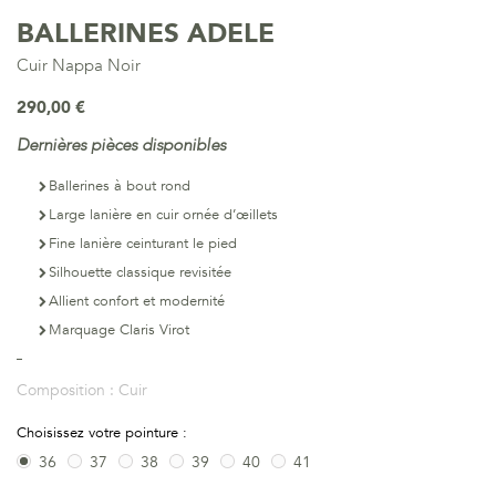
BALLERINES ADELE
Cuir Nappa Noir
290,00 €
Dernières pièces disponibles
Ballerines à bout rond
Large lanière en cuir ornée d’œillets
Fine lanière ceinturant le pied
Silhouette classique revisitée
Allient confort et modernité
Marquage Claris Virot
Composition :
Cuir
Choisissez votre pointure :
36
37
38
39
40
41