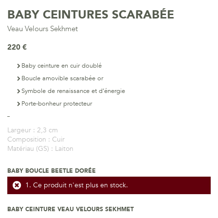
BABY CEINTURES SCARABÉE
Veau Velours Sekhmet
220 €
Baby ceinture en cuir doublé
Boucle amovible scarabée or
Symbole de renaissance et d’énergie
Porte-bonheur protecteur
Largeur :
2,3 cm
Composition :
Cuir
Matériau (GS) :
Laiton
BABY BOUCLE BEETLE DORÉE
Ce produit n'est plus en stock.
BABY CEINTURE VEAU VELOURS SEKHMET