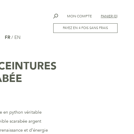
MON COMPTE
PANIER
(
0
)
PAYEZ EN 4 FOIS SANS FRAIS
FR
/
EN
CEINTURES
ABÉE
e en python véritable
ible scarabée argent
renaissance et d’énergie