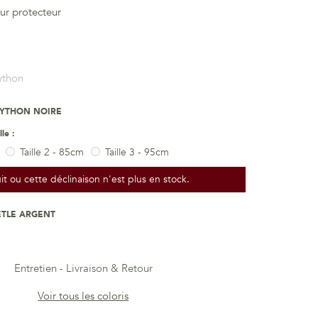
ur protecteur
ython
PYTHON NOIRE
lle :
Taille 2 - 85cm
Taille 3 - 95cm
t ou cette déclinaison n'est plus en stock.
ETLE ARGENT
Entretien
Livraison & Retour
Voir tous les coloris