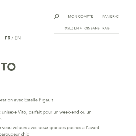
MON COMPTE
PANIER
(
0
)
PAYEZ EN 4 FOIS SANS FRAIS
FR
/
EN
ITO
oration avec Estelle Pigault
unisexe Vito, parfait pour un week-end ou un
h
veau velours avec deux grandes poches à l’avant
baroudeur chic