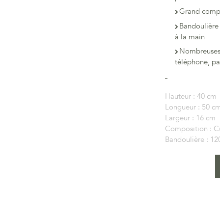
Grand compar
Bandoulière 
à la main
Nombreuses p
téléphone, pa
Hauteur :
40 cm
Longueur :
50 c
Largeur :
16 cm
Composition :
C
Bandoulière :
12