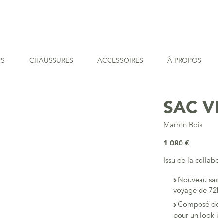
CS
CHAUSSURES
ACCESSOIRES
À PROPOS
SAC V
Marron Bois
1 080 €
Issu de la collab
Nouveau sac 
voyage de 72
Composé de 
pour un look 