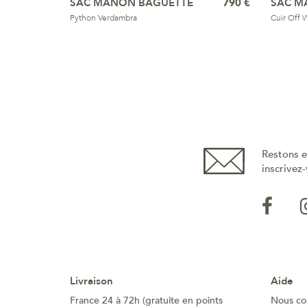
SAC MANON BAGUETTE
790 €
SAC M
Python Verdambra
Cuir Off 
Restons e
inscrivez-
Livraison
Aide
France 24 à 72h (gratuite en points
Nous co