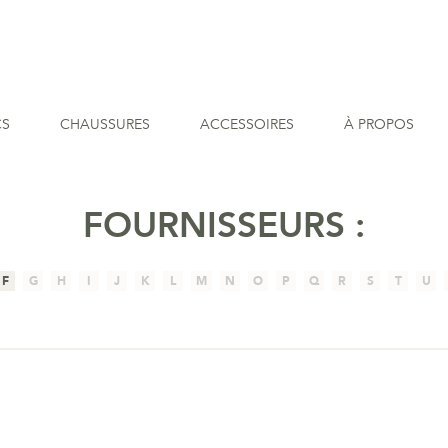
CS
CHAUSSURES
ACCESSOIRES
À PROPOS
FOURNISSEURS :
F
G
H
I
J
K
L
M
N
O
P
Q
R
S
T
U