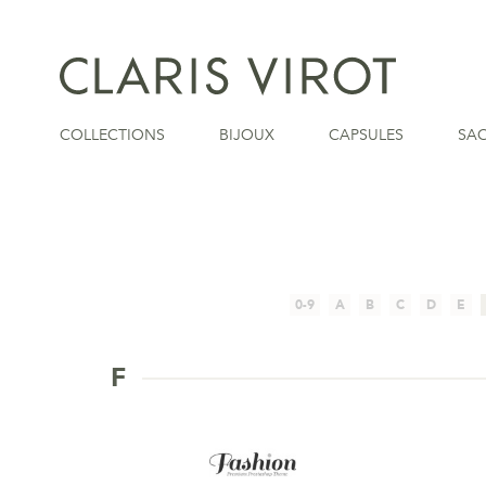
COLLECTIONS
BIJOUX
CAPSULES
SA
0-9
A
B
C
D
E
F