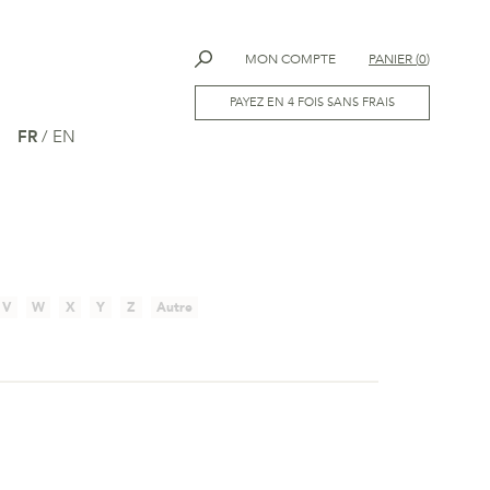
MON COMPTE
PANIER
(
0
)
PAYEZ EN 4 FOIS SANS FRAIS
FR
/
EN
V
W
X
Y
Z
Autre