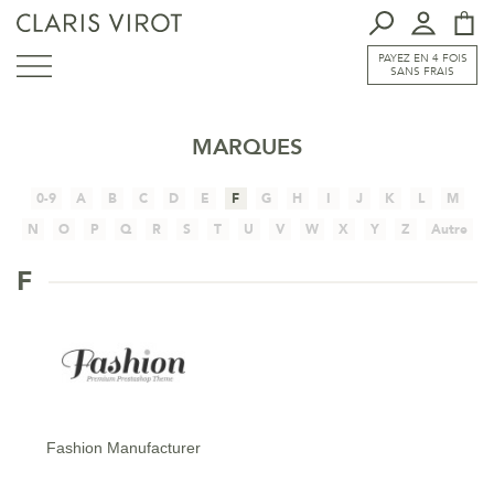
PAYEZ EN 4 FOIS
SANS FRAIS
MARQUES
0-9
A
B
C
D
E
F
G
H
I
J
K
L
M
N
O
P
Q
R
S
T
U
V
W
X
Y
Z
Autre
F
Fashion Manufacturer