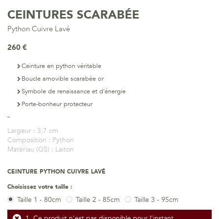
CEINTURES SCARABÉE
Python Cuivre Lavé
260 €
Ceinture en python véritable
Boucle amovible scarabée or
Symbole de renaissance et d’énergie
Porte-bonheur protecteur
Largeur :
3,7 cm
Composition :
Python
Matériau (GS) :
Laiton
CEINTURE PYTHON CUIVRE LAVÉ
Choisissez votre taille :
Taille 1 - 80cm
Taille 2 - 85cm
Taille 3 - 95cm
Ce produit n'est pas disponible pour l'instant.