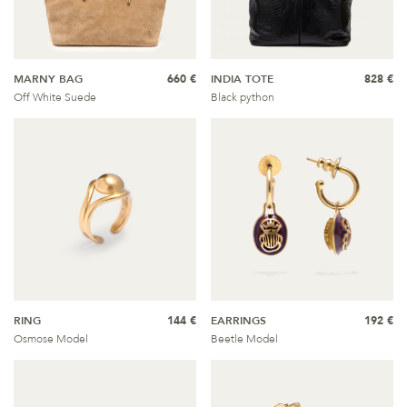
MARNY BAG
660 €
INDIA TOTE
828 €
Off White Suede
Black python
RING
144 €
EARRINGS
192 €
Osmose Model
Beetle Model