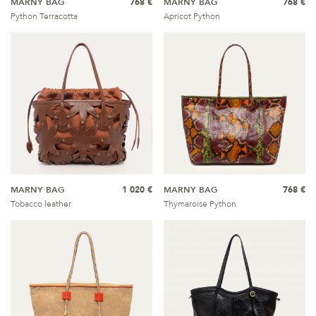
MARNY BAG
768 €
MARNY BAG
768 €
Python Terracotta
Apricot Python
MARNY BAG
1 020 €
MARNY BAG
768 €
Tobacco leather
Thymaroise Python